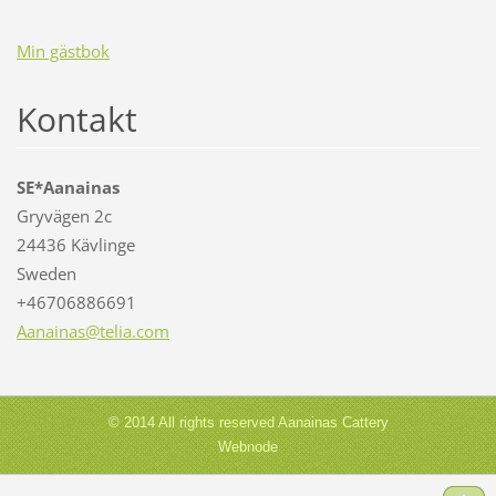
Min gästbok
Kontakt
SE*Aanainas
Gryvägen 2c
24436 Kävlinge
Sweden
+46706886691
Aanainas
@telia.c
om
© 2014 All rights reserved Aanainas Cattery
Webnode