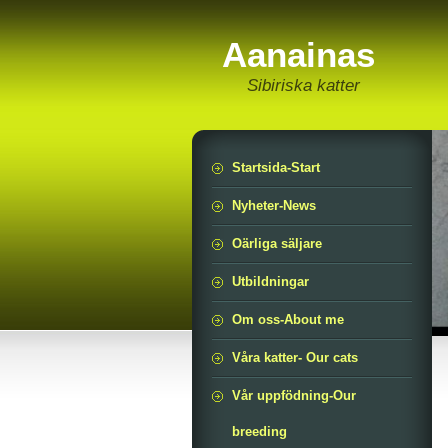
Aanainas
Sibiriska katter
Startsida-Start
Nyheter-News
Oärliga säljare
Utbildningar
Om oss-About me
Våra katter- Our cats
Vår uppfödning-Our
breeding