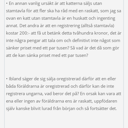
• En annan vanlig ursäkt är att katterna säljs utan
stamtavla för att fler ska ha råd med en raskatt, som jag sa
ovan en katt utan stamtavla är en huskatt och ingenting
annat. Det andra är att en registrering (alltså stamtavla)
kostar 200:- att få ut betänk detta tvåhundra kronor, det är
inte några pengar att tala om och definitivt inte något som
sänker priset med ett par tusen? Så vad är det då som gör
att de kan sänka priset med ett par tusen?
• Ibland säger de sig sälja oregistrerad därför att en eller
båda föräldrarna är oregistrerad och därför kan de inte
registrera ungarna, vad beror det på? En orsak kan vara att
ena eller ingen av föräldrarna ens är raskatt, uppfödaren
själv kanske blivit lurad från början och så fortsätter det.