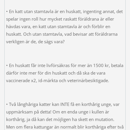
• En katt utan stamtavla är en huskatt, ingenting annat, det
spelar ingen roll hur mycket raskatt föräldrana är eller
hävdas vara, en katt utan stamtavla är och förblir en
huskatt. Och utan stamtavla, vad bevisar att föräldrarna
verkligen är de, de sägs vara?
• En huskatt får inte livförsäkras för mer än 1500 kr, betala
därför inte mer för din huskatt och då ska de vara
vaccinerade x2, id-märkta och veterinärbesiktigade.
• Två långhåriga katter kan INTE få en korthårig unge, var
uppmärksam på detta! Om en enda unge i kullen är
korthårig, ja då kan det möjligen ha skett en mutation.
Men om flera kattungar än normalt blir korthåriga efter två