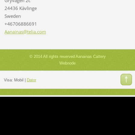
Gryvägen 2c
24436 Kävlinge
Sweden
+46706886691
Aanainas
@telia.c
om
© 2014 All rights reserved Aanainas Cattery
Webnode
Visa:
Mobil
|
Dator