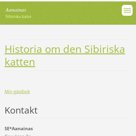
Aanainas
Sibiriska katter
Historia om den Sibiriska
katten
Min gästbok
Kontakt
SE*Aanainas