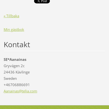
« Tillbaka
Min gästbok
Kontakt
SE*Aanainas
Gryvägen 2c
24436 Kävlinge
Sweden
+46706886691
Aanainas
@telia.c
om