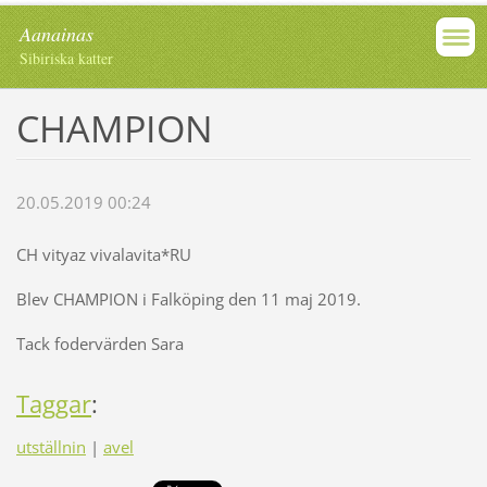
Aanainas
Sibiriska katter
CHAMPION
20.05.2019 00:24
CH vityaz vivalavita*RU
Blev CHAMPION i Falköping den 11 maj 2019.
Tack fodervärden Sara
Taggar
:
utställnin
|
avel