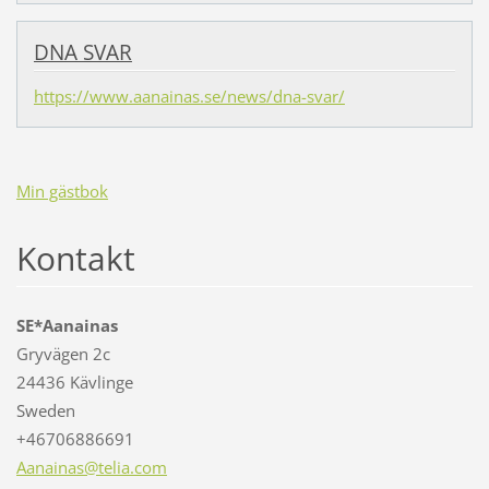
DNA SVAR
https://www.aanainas.se/news/dna-svar/
Min gästbok
Kontakt
SE*Aanainas
Gryvägen 2c
24436 Kävlinge
Sweden
+46706886691
Aanainas
@telia.c
om