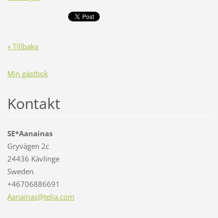
« Tillbaka
Min gästbok
Kontakt
SE*Aanainas
Gryvägen 2c
24436 Kävlinge
Sweden
+46706886691
Aanainas
@telia.c
om