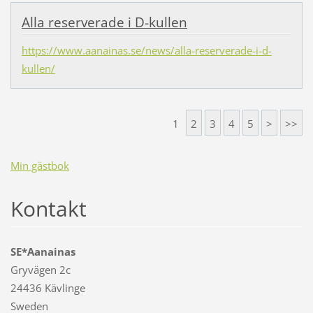
Alla reserverade i D-kullen
https://www.aanainas.se/news/alla-reserverade-i-d-
kullen/
1
2
3
4
5
>
>>
Min gästbok
Kontakt
SE*Aanainas
Gryvägen 2c
24436 Kävlinge
Sweden