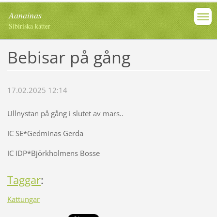
Aanainas
Sibiriska katter
Bebisar på gång
17.02.2025 12:14
Ullnystan på gång i slutet av mars..
IC SE*Gedminas Gerda
IC IDP*Björkholmens Bosse
Taggar
:
Kattungar