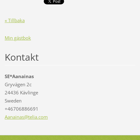
« Tillbaka
Min gästbok
Kontakt
SE*Aanainas
Gryvägen 2c
24436 Kävlinge
Sweden
+46706886691
Aanainas
@telia.c
om