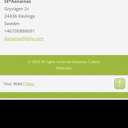
SE*Aanainas
Gryvägen 2c
24436 Kävlinge
Sweden
+46706886691
Aanainas
@telia.c
om
© 2014 All rights reserved Aanainas Cattery
Webnode
Visa:
Mobil
|
Dator