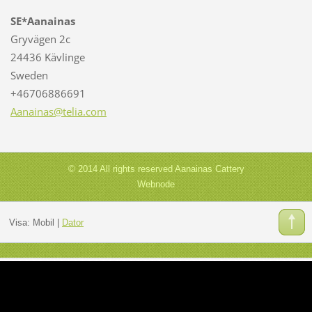
SE*Aanainas
Gryvägen 2c
24436 Kävlinge
Sweden
+46706886691
Aanainas
@telia.c
om
© 2014 All rights reserved Aanainas Cattery
Webnode
Visa:
Mobil
|
Dator