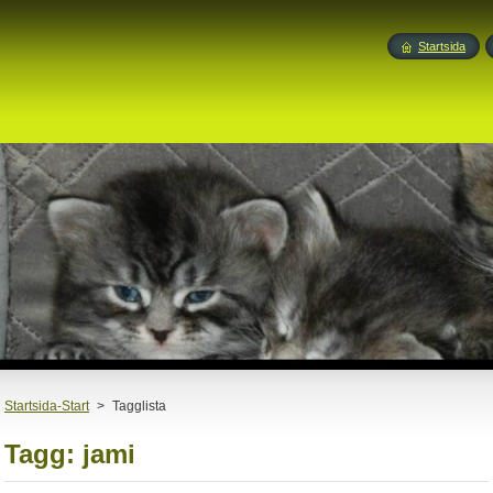
Startsida
Startsida-Start
>
Tagglista
Tagg: jami