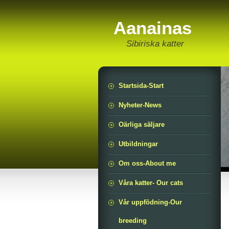
Aanainas
Sibiriska katter
Startsida-Start
Nyheter-News
Oärliga säljare
Utbildningar
Om oss-About me
Våra katter- Our cats
Vår uppfödning-Our
breeding