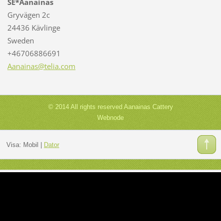
SE*Aanainas
Gryvägen 2c
24436 Kävlinge
Sweden
+46706886691
Aanainas
@telia.c
om
© 2014 All rights reserved Aanainas Cattery
Webnode
Visa:
Mobil
|
Dator