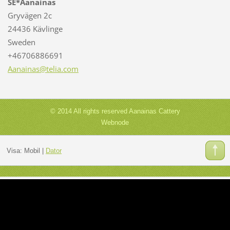
SE*Aanainas
Gryvägen 2c
24436 Kävlinge
Sweden
+46706886691
Aanainas
@telia.c
om
© 2014 All rights reserved Aanainas Cattery
Webnode
Visa:
Mobil
|
Dator