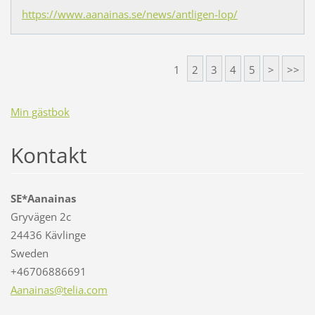
https://www.aanainas.se/news/antligen-lop/
1
2
3
4
5
>
>>
Min gästbok
Kontakt
SE*Aanainas
Gryvägen 2c
24436 Kävlinge
Sweden
+46706886691
Aanainas
@telia.c
om