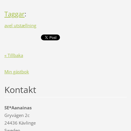
Taggar
:
avel utstællning
« Tillbaka
Min gästbok
Kontakt
SE*Aanainas
Gryvägen 2c
24436 Kävlinge
Sweden