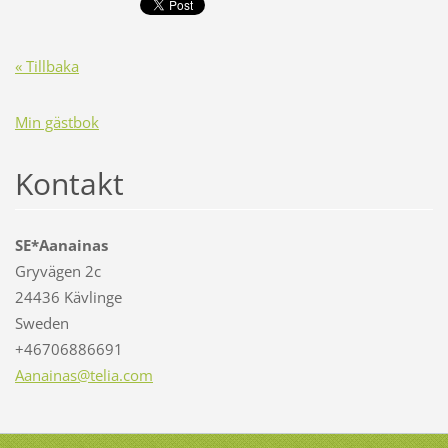
« Tillbaka
Min gästbok
Kontakt
SE*Aanainas
Gryvägen 2c
24436 Kävlinge
Sweden
+46706886691
Aanainas
@telia.c
om