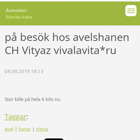
Aanainas
Sibiriska katter
på besök hos avelshanen
CH Vityaz vivalavita*ru
04.09.2019 18:13
Stor kille på hela 6 kilo nu
Taggar
:
avel
|
hanar
|
vityaz