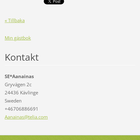
« Tillbaka
Min gästbok
Kontakt
SE*Aanainas
Gryvägen 2c
24436 Kävlinge
Sweden
+46706886691
Aanainas
@telia.c
om