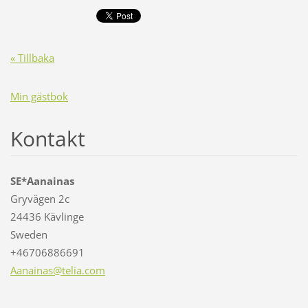
« Tillbaka
Min gästbok
Kontakt
SE*Aanainas
Gryvägen 2c
24436 Kävlinge
Sweden
+46706886691
Aanainas
@telia.c
om