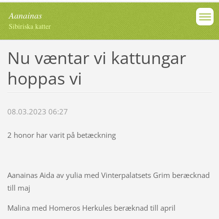
Aanainas
Sibiriska katter
Nu væntar vi kattungar
hoppas vi
08.03.2023 06:27
2 honor har varit på betæckning
Aanainas Aida av yulia med Vinterpalatsets Grim beræcknad
till maj
Malina med Homeros Herkules beræknad till april