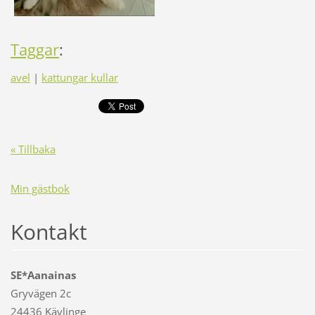
Taggar
:
avel
|
kattungar kullar
« Tillbaka
Min gästbok
Kontakt
SE*Aanainas
Gryvägen 2c
24436 Kävlinge