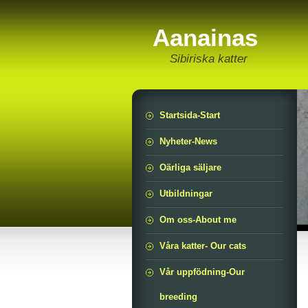
Aanainas
Sibiriska katter
Startsida-Start
Nyheter-News
Oärliga säljare
Utbildningar
Om oss-About me
Våra katter- Our cats
Vår uppfödning-Our
breeding