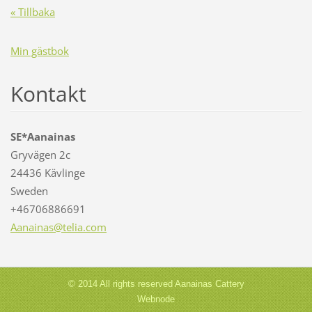
« Tillbaka
Min gästbok
Kontakt
SE*Aanainas
Gryvägen 2c
24436 Kävlinge
Sweden
+46706886691
Aanainas
@telia.c
om
© 2014 All rights reserved Aanainas Cattery
Webnode