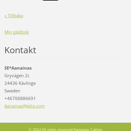
« Tillbaka
Min gästbok
Kontakt
SE*Aanainas
Gryvägen 2c
24436 Kävlinge
Sweden
+46706886691
Aanainas
@telia.c
om
© 2014 All rights reserved Aanainas Cattery