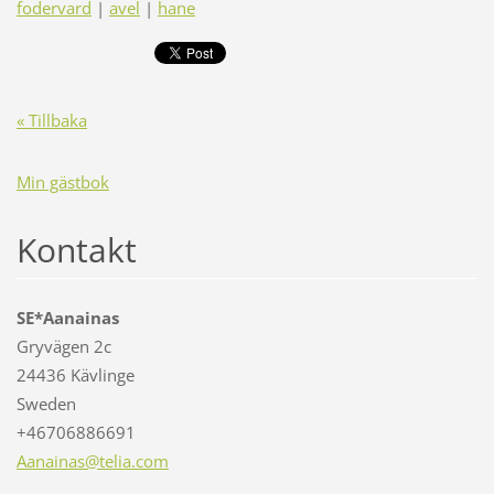
fodervard
|
avel
|
hane
« Tillbaka
Min gästbok
Kontakt
SE*Aanainas
Gryvägen 2c
24436 Kävlinge
Sweden
+46706886691
Aanainas
@telia.c
om