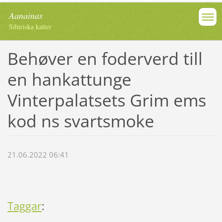
Aanainas
Sibiriska katter
Behøver en foderverd till
en hankattunge
Vinterpalatsets Grim ems
kod ns svartsmoke
21.06.2022 06:41
Taggar
: