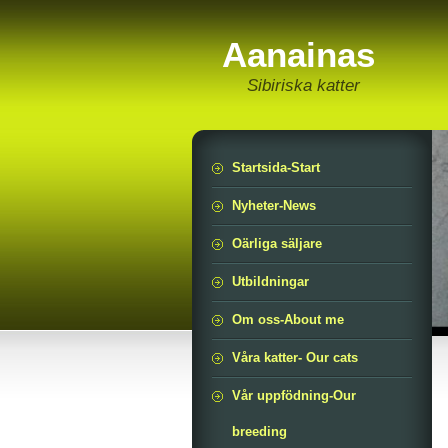
Aanainas
Sibiriska katter
Startsida-Start
Nyheter-News
Oärliga säljare
Utbildningar
Om oss-About me
Våra katter- Our cats
Vår uppfödning-Our
breeding