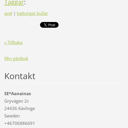
Taggar
:
avel
|
kattungar kullar
« Tillbaka
Min gästbok
Kontakt
SE*Aanainas
Gryvägen 2c
24436 Kävlinge
Sweden
+46706886691