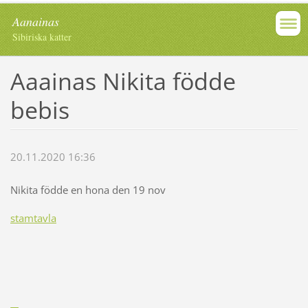
Aanainas
Sibiriska katter
Aaainas Nikita födde
bebis
20.11.2020 16:36
Nikita födde en hona den 19 nov
stamtavla