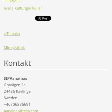
avel
|
kattungar kullar
« Tillbaka
Min gästbok
Kontakt
SE*Aanainas
Gryvägen 2c
24436 Kävlinge
Sweden
+46706886691
Aanainas
@telia.c
om