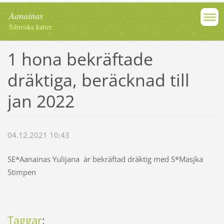
Aanainas
Sibiriska katter
1 hona bekräftade
dräktiga, beräcknad till
jan 2022
04.12.2021 10:43
SE*Aanainas Yulijana är bekräftad dräktig med S*Masjka
Stimpen
Taggar
: