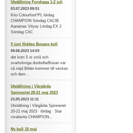
Utställning Forshaga 1-2 juli
03.07.2023 09:51
Kito Colourfoot*PL lördag
CHAMPION Söndag CACIB
Aanainas Vityaz Lördag EX 2
Söndag CAC
5 juni föddes Busans kull
09.06.2023 14:03
det kom 5 st små och
svartsilvriga dunbollarBusan var
så nöjd.Bilder kommer till veckan
och dem...
Utställning i Vårgårda
Spinneriet 20-21 maj 2023
23.05.2023 11:11
Utställning i Vårgårda Spinneriet
20-21 maj 2023 lördag Star
vivalavita CHAMPION...
Ny kull 10 maj