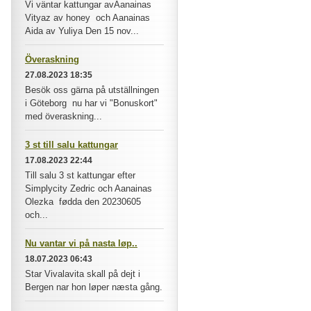
Vi väntar kattungar avAanainas
Vityaz av honey och Aanainas
Aida av Yuliya Den 15 nov...
Överaskning
27.08.2023 18:35
Besök oss gärna på utställningen
i Göteborg nu har vi "Bonuskort"
med överaskning...
3 st till salu kattungar
17.08.2023 22:44
Till salu 3 st kattungar efter
Simplycity Zedric och Aanainas
Olezka fødda den 20230605
och...
Nu vantar vi på nasta løp..
18.07.2023 06:43
Star Vivalavita skall på dejt i
Bergen nar hon løper næsta gång.