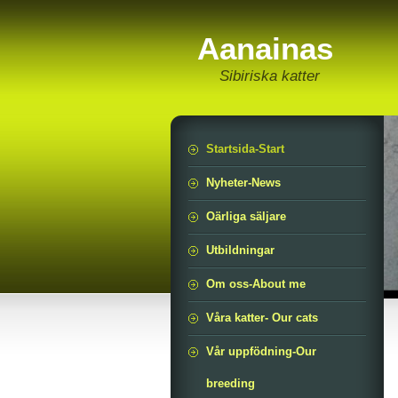
Aanainas
Sibiriska katter
Startsida-Start
Nyheter-News
Oärliga säljare
Utbildningar
Om oss-About me
Våra katter- Our cats
Vår uppfödning-Our
breeding