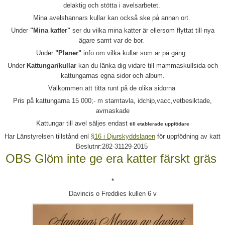
delaktig och stötta i avelsarbetet.
Mina avelshannars kullar kan också ske på an
nan ort.
Under
"Mina katter"
ser du vilka mina katter är ellersom flyttat till nya
ägare samt var de bor.
Under
"Planer"
info om vilka kullar som är på gång.
Under
Kattungar/kullar
kan du länka dig vidare till mammaskullsida och
kattungarnas egna sidor och album.
Välkommen att titta runt på de olika sidorna
Pris på kattungarna 15 000;- m stamtavla, idchip,vacc,vetbesiktade,
avmask
ade
Kattungar till avel säljes endast
till etablerade uppfödare
Har Länstyrelsen tillstånd enl
§16 i Djurskyddslagen
för uppfödning av katt
Beslutnr:282-31129-2015
OBS Glöm inte ge era katter färskt gräs
*
Davincis o Freddies kullen 6 v