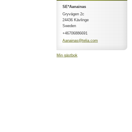
SE*Aanainas
Gryvägen 2c
24436 Kävlinge
Sweden
+46706886691
Aanainas
@telia.c
om
Min gästbok