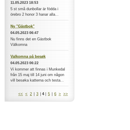
11.05.2023 18:53
5 st små dunbollar är födda i
örebro 2 honor 3 hanar alla...
Ny "Gästbok"
04.05.2023 06:47
Nu finns det en Gästbok
Välkomna
Valkomna på besøk
04.05.2023 06:22
Vi kommer att finnas i Munkedal
från 15 maj till 14 juni om någon
vill besøka katterna och testa...
<<
<
2
|
3
|
4
|
5
|
6
>
>>